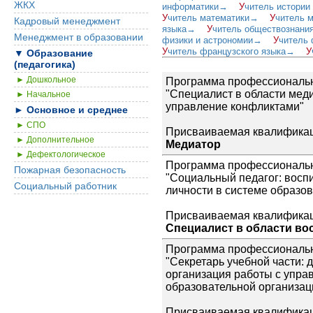
ЖКХ
информатики→
У
читель истории
У
читель математики→
У
читель 
Кадровый менеджмент
языка→
У
читель обществознан
Менеджмент в образовании
физики и астрономии→
У
читель
У
читель французского языка→
У
▼ Образование
(педагогика)
► Дошкольное
Программа профессиональн
"Специалист в области мед
► Начальное
управление конфликтами"
► Основное и среднее
► СПО
Присваиваемая квалификац
► Дополнительное
Медиатор
► Дефектологическое
Программа профессиональн
Пожарная безопасность
"Социальный педагог: восп
Социальный работник
личности в системе образо
Присваиваемая квалификац
Специалист в области во
Программа профессиональн
"Секретарь учебной части: 
организация работы с упра
образовательной организац
Присваиваемая квалификац