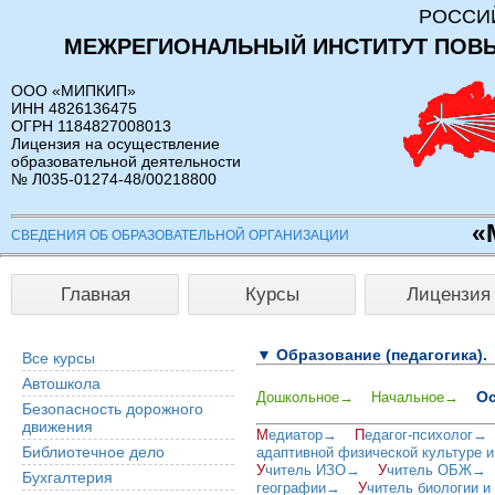
РОССИ
МЕЖРЕГИОНАЛЬНЫЙ ИНСТИТУТ ПОВ
ООО «МИПКИП»
ИНН 4826136475
ОГРН 1184827008013
Лицензия на осуществление
образовательной деятельности
№ Л035-01274-48/00218800
«
СВЕДЕНИЯ ОБ ОБРАЗОВАТЕЛЬНОЙ ОРГАНИЗАЦИИ
Главная
Курсы
Лицензия
▼ Образование (педагогика).
Все курсы
Автошкола
О
Дошкольное→
Начальное→
Безопасность дорожного
движения
М
едиатор→
П
едагог-психолог→
Библиотечное дело
адаптивной физической культуре 
У
читель ИЗО→
У
читель ОБЖ→
Бухгалтерия
географии→
У
читель биологии 