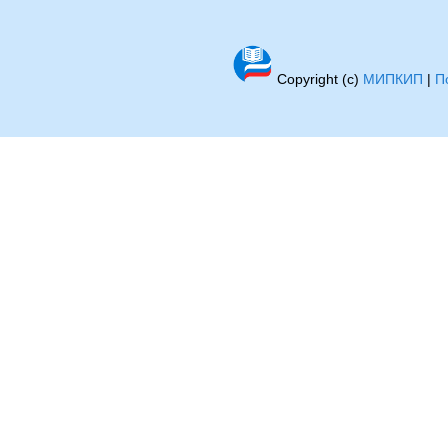
Copyright (c)
МИПКИП
|
П