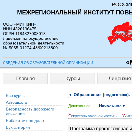
РОССИ
МЕЖРЕГИОНАЛЬНЫЙ ИНСТИТУТ ПОВ
ООО «МИПКИП»
ИНН 4826136475
ОГРН 1184827008013
Лицензия на осуществление
образовательной деятельности
№ Л035-01274-48/00218800
«
СВЕДЕНИЯ ОБ ОБРАЗОВАТЕЛЬНОЙ ОРГАНИЗАЦИИ
Главная
Курсы
Лицензия
▼ Образование (педагогика).
Все курсы
Автошкола
Начальное▼
Дошкольное→
Безопасность дорожного
движения
С
екретарь учебной части→
У
чит
Библиотечное дело
Бухгалтерия
Программа профессиональн