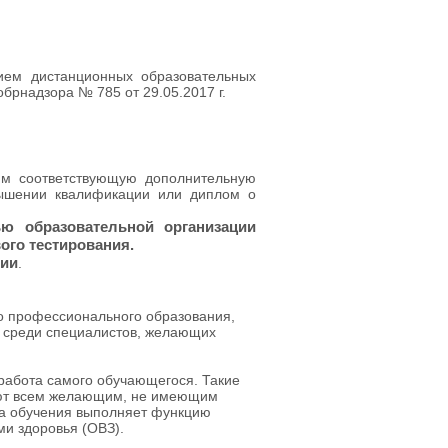
ем дистанционных образовательных
брнадзора № 785 от 29.05.2017 г.
им соответствующую дополнительную
ышении квалификации или диплом о
ю образовательной организации
ого тестирования.
сии
.
о профессионального образования,
и среди специалистов, желающих
работа самого обучающегося. Такие
ляют всем желающим, не имеющим
ма обучения выполняет функцию
ми здоровья (ОВЗ).