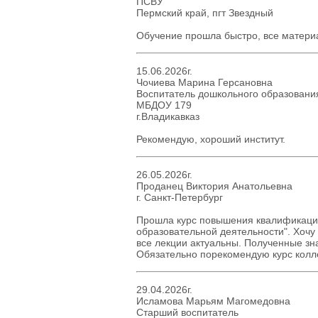
ПСВУ
Пермский край, пгт Звездный
Обучение прошла быстро, все материа
15.06.2026г.
Чочиева Марина Герсановна
Воспитатель дошкольного образовани
МБДОУ 179
г.Владикавказ
Рекомендую, хороший институт.
26.05.2026г.
Проданец Виктория Анатольевна
г. Санкт-Петербург
Прошла курс повышения квалификации
образовательной деятельности". Хочу
все лекции актуальны. Полученные з
Обязательно порекомендую курс колл
29.04.2026г.
Исламова Марьям Магомедовна
Старший воспитатель