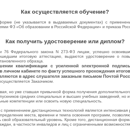
Как осуществляется обучение?
рме (не указывается в выдаваемых документах) с применени
ниями ФЗ «Об образовании в Российской Федерации» и приказа Росо
Как получить удостоверение или диплом?
и 76 Федерального закона N 273-ФЗ лицам, успешно освоивш
шедшим итоговую аттестацию, выдаются удостоверение о пов
тановленного образца.
ении квалификации с усиленной электронной подпись
в личном кабинете по факту успешного прохождения итогов
вляются в адрес слушателя заказным письмом Почтой Рос
осуществляется Заказчиком.
вая, но уже ставшая привычной форма получения дополнительног
пускников средних специальных и высших учебных заведений, но 
ные компетенции или освоить новую специальность.
с применением дистанционных технологий является интенсивная 
определение места, времени и темпа освоения программ, позво
ть свой образовательный уровень. Кроме того, дистанционная фор
аждан, в частности инвалидов и лиц с ограниченными возможностя