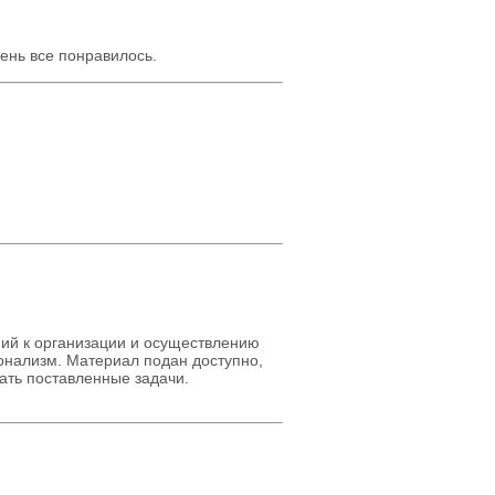
ень все понравилось.
ий к организации и осуществлению
онализм. Материал подан доступно,
ать поставленные задачи.