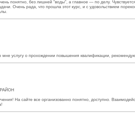
чень понятно, без лишней "воды", а главное — по делу. Чувствуетс
дачи. Очень рада, что прошла этот курс, и с удовольствием порек
алы.
 мне услугу о прохождении повышения квалификации, рекоменду
 РАЙОН
чения! На сайте все организованно понятно, доступно. Взаимодей
а!