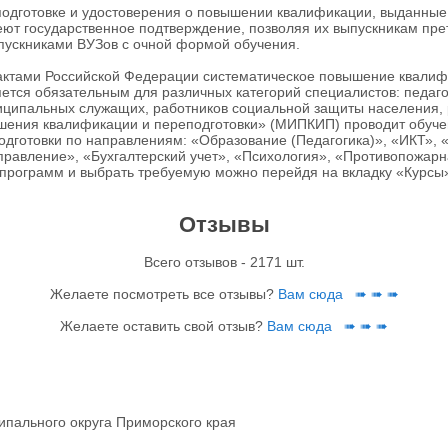
дготовке и удостоверения о повышении квалификации, выданные
ют государственное подтверждение, позволяя их выпускникам прет
пускниками ВУЗов с очной формой обучения.
 актами Российской Федерации систематическое повышение квали
тся обязательным для различных категорий специалистов: педаго
иципальных служащих, работников социальной защиты населения, 
шения квалификации и переподготовки» (МИПКИП) проводит обуч
дготовки по направлениям: «Образование (Педагогика)», «ИКТ»,
равление», «Бухгалтерский учет», «Психология», «Противопожарн
программ и выбрать требуемую можно перейдя на вкладку «Курсы
Отзывы
Всего отзывов - 2171 шт.
Желаете посмотреть все отзывы?
Вам сюда ➠ ➠ ➠
Желаете оставить свой отзыв?
Вам сюда ➠ ➠ ➠
ипального округа Приморского края