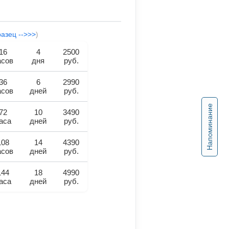
разец -->>>
)
16
4
2500
асов
дня
руб.
36
6
2990
асов
дней
руб.
Напоминание
72
10
3490
аса
дней
руб.
108
14
4390
асов
дней
руб.
144
18
4990
аса
дней
руб.