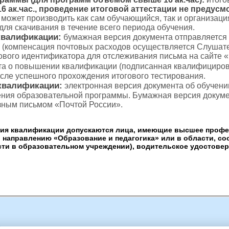
 ак.час., проведение итоговой аттестации не предусм
с может производить как сам обучающийся, так и организаци
для скачивания в течение всего периода обучения.
квалификации:
бумажная версия документа отправляется
 (компенсация почтовых расходов осуществляется Слушате
тового идентификатора для отслеживания письма на сайте 
а о повышении квалификации (подписанная квалифициров
осле успешного прохождения итогового тестирования.
квалификации:
электронная версия документа об обучени
ения образовательной программы. Бумажная версия докуме
зным письмом «Почтой России».
 квалификации допускаются лица, имеющие высшее профес
 направлению «Образование и педагогика» или в области, с
ти в образовательном учреждении), водительское удостовере