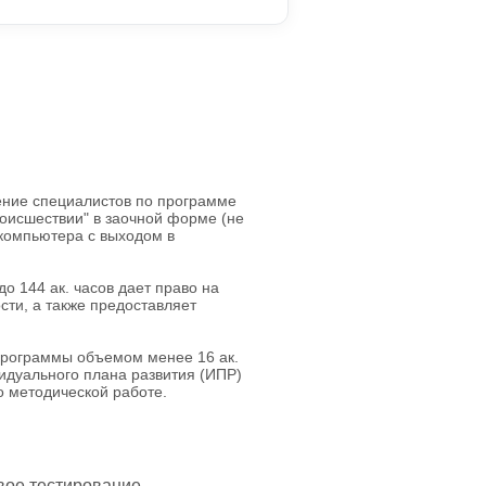
ние специалистов по программе
оисшествии" в заочной форме (не
 компьютера с выходом в
 144 ак. часов дает право на
ти, а также предоставляет
программы объемом менее 16 ак.
идуального плана развития (ИПР)
по методической работе.
вое тестирование.