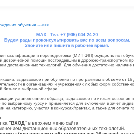
ождения обучения --->>>
MAX - Тел. +7 (905) 044-24-20
Будем рады проконсультировать вас по всем вопросам.
Звоните или пишите в рабочее время.
я квалификации и переподготовки (МИПКИП) осуществляет обуче
ой доврачебной помощи пострадавшим в дорожно-транспортном пр
ием дистанционных технологий. Для обучения достаточно наличие
ации, выдаваемое при обучении по программам в объеме от 16 до
тельности в организациях и учреждениях любых форм собственнос
й бизнес в выбранной сфере.
ации установленного образца, выдаваемое по итогам освоения 
 по выбранному курсу и применяется для включения в зачет индив
и на категорию, участия в конкурсах/грантах, а также для отчета 
.
пка
"ВХОД"
в верхнем меню сайта.
именением дистанционных образовательных технологий.
граммы (для программ объемом свыше 16 ак.час):
итого