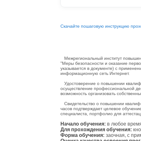
Скачайте пошаговую инструкцию прох
Межрегиональный институт повышени
"Меры безопасности и оказание перв
указывается в документе) с применен
информационную сеть Интернет.
Удостоверение о повышении квалифик
осуществление профессиональной дея
возможность организовать собственны
Свидетельство о повышении квалифик
часов подтверждает целевое обучение
специалиста, портфолио для аттестаци
Начало обучения:
в любое время
Для прохождения обучения:
кно
Форма обучения:
заочная, с пр
Оценка качества освоения про