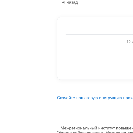
◄ назад
12 
Скачайте пошаговую инструкцию прох
Межрегиональный институт повышени
"Устное собеседование. Методологиче