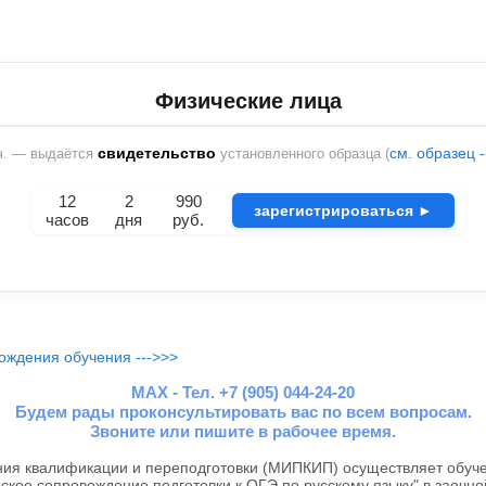
Физические лица
свидетельство
см. образец 
ч. — выдаётся
установленного образца (
12
2
990
зарегистрироваться ►
часов
дня
руб.
ождения обучения --->>>
MAX - Тел. +7 (905) 044-24-20
Будем рады проконсультировать вас по всем вопросам.
Звоните или пишите в рабочее время.
я квалификации и переподготовки (МИПКИП) осуществляет обуче
ское сопровождение подготовки к ОГЭ по русскому языку" в заочно