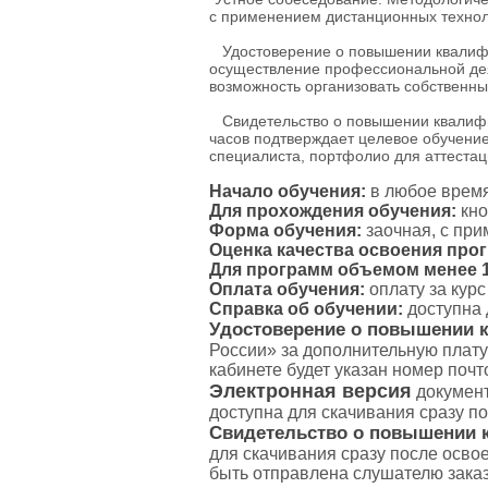
с применением дистанционных технол
Удостоверение о повышении квалифик
осуществление профессиональной дея
возможность организовать собственны
Свидетельство о повышении квалифик
часов подтверждает целевое обучение
специалиста, портфолио для аттестаци
Начало обучения:
в любое время
Для прохождения обучения:
кно
Форма обучения:
заочная, с пр
Оценка качества освоения про
Для программ объемом менее 16
Оплата обучения:
оплату за кур
Справка об обучении:
доступна 
Удостоверение о повышении 
России» за дополнительную плату
кабинете будет указан номер поч
Электронная версия
документ
доступна для скачивания сразу п
Свидетельство о повышении 
для скачивания сразу после осво
быть отправлена слушателю зака