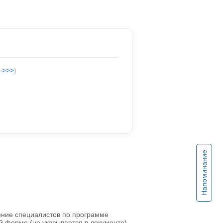
-->>>
)
Напоминание
ние специалистов по программе
й форме (не указывается в документе)