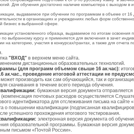
огий. Для обучения достаточно наличие компьютера с выходом в 
ации, выдаваемое при обучении по программам в объеме от 16 до
тельности в организациях и учреждениях любых форм собственнос
й бизнес в выбранной сфере.
ации установленного образца, выдаваемое по итогам освоения 
 по выбранному курсу и применяется для включения в зачет индив
и на категорию, участия в конкурсах/грантах, а также для отчета 
.
пка
"ВХОД"
в верхнем меню сайта.
именением дистанционных образовательных технологий.
граммы (для программ объемом свыше 16 ак.час):
итого
 ак.час., проведение итоговой аттестации не предусм
с может производить как сам обучающийся, так и организаци
для скачивания в течение всего периода обучения.
квалификации:
бумажная версия документа отправляется
 (компенсация почтовых расходов осуществляется Слушате
тового идентификатора для отслеживания письма на сайте 
а о повышении квалификации (подписанная квалифициров
осле успешного прохождения итогового тестирования.
квалификации:
электронная версия документа об обучени
ения образовательной программы. Бумажная версия докуме
зным письмом «Почтой России».