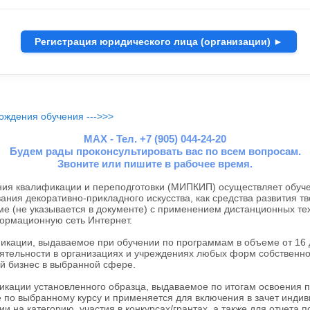
Регистрация юридического лица (организации) ►
ождения обучения --->>>
MAX - Тел. +7 (905) 044-24-20
Будем рады проконсультировать вас по всем вопросам.
Звоните или пишите в рабочее время.
я квалификации и переподготовки (МИПКИП) осуществляет обуче
ния декоративно-прикладного искусства, как средства развития т
ме (не указывается в документе) с применением дистанционных те
ормационную сеть Интернет.
ации, выдаваемое при обучении по программам в объеме от 16 до
тельности в организациях и учреждениях любых форм собственнос
й бизнес в выбранной сфере.
ации установленного образца, выдаваемое по итогам освоения 
 по выбранному курсу и применяется для включения в зачет индив
и на категорию, участия в конкурсах/грантах, а также для отчета 