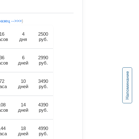
разец -->>>
)
16
4
2500
асов
дня
руб.
36
6
2990
асов
дней
руб.
Напоминание
72
10
3490
аса
дней
руб.
108
14
4390
асов
дней
руб.
144
18
4990
аса
дней
руб.