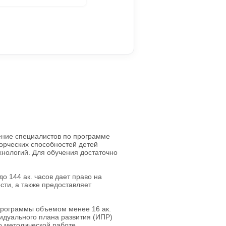
ние специалистов по программе
ворческих способностей детей
хнологий. Для обучения достаточно
 144 ак. часов дает право на
ти, а также предоставляет
программы объемом менее 16 ак.
идуального плана развития (ИПР)
по методической работе.