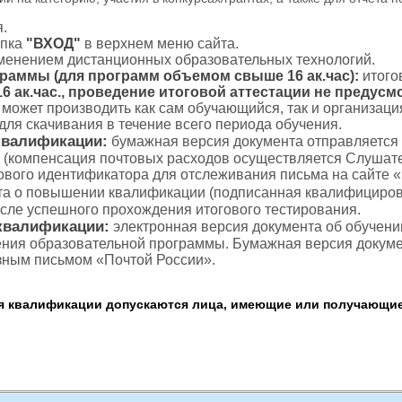
.
пка
"ВХОД"
в верхнем меню сайта.
именением дистанционных образовательных технологий.
граммы (для программ объемом свыше 16 ак.час):
итого
 ак.час., проведение итоговой аттестации не предусм
с может производить как сам обучающийся, так и организаци
для скачивания в течение всего периода обучения.
квалификации:
бумажная версия документа отправляется
 (компенсация почтовых расходов осуществляется Слушате
тового идентификатора для отслеживания письма на сайте 
а о повышении квалификации (подписанная квалифициров
осле успешного прохождения итогового тестирования.
квалификации:
электронная версия документа об обучени
ения образовательной программы. Бумажная версия докуме
зным письмом «Почтой России».
квалификации допускаются лица, имеющие или получающие