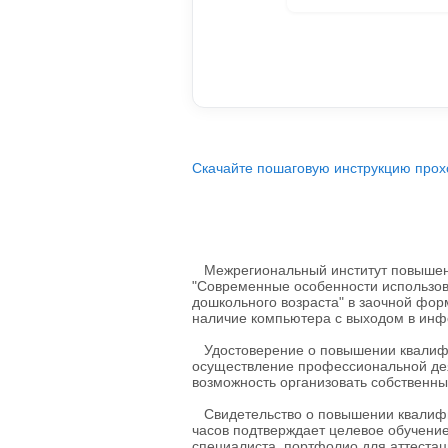
Скачайте пошаговую инструкцию прох
Межрегиональный институт повышени
"Современные особенности использова
дошкольного возраста" в заочной фор
наличие компьютера с выходом в инф
Удостоверение о повышении квалифик
осуществление профессиональной дея
возможность организовать собственны
Свидетельство о повышении квалифик
часов подтверждает целевое обучение
специалиста, портфолио для аттестаци