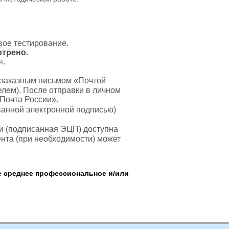
вое тестирование.
отрено.
я.
 заказным письмом «Почтой
лем). После отправки в личном
«Почта России».
анной электронной подписью)
и (подписанная ЭЦП) доступна
нта (при необходимости) может
 среднее профессиональное и/или