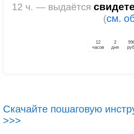
свидет
12 ч. — выдаётся
см. о
(
12
2
99
часов
дня
руб
Скачайте пошаговую инстру
>>>