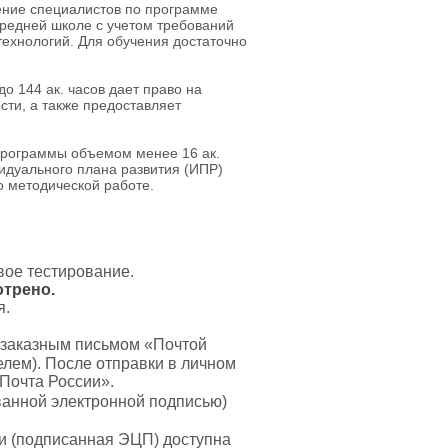
ние специалистов по программе
средней школе с учетом требований
технологий. Для обучения достаточно
 144 ак. часов дает право на
ти, а также предоставляет
программы объемом менее 16 ак.
идуального плана развития (ИПР)
по методической работе.
вое тестирование.
отрено.
я.
 заказным письмом «Почтой
лем). После отправки в личном
«Почта России».
анной электронной подписью)
и (подписанная ЭЦП) доступна