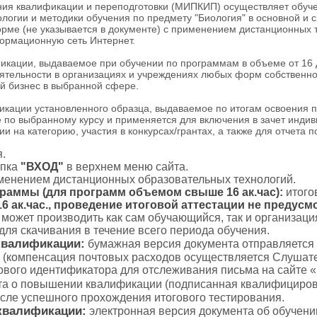
я квалификации и переподготовки (МИПКИП) осуществляет обуче
огии и методики обучения по предмету "Биология" в основной и 
рме (не указывается в документе) с применением дистанционных 
ормационную сеть Интернет.
ации, выдаваемое при обучении по программам в объеме от 16 до
тельности в организациях и учреждениях любых форм собственнос
й бизнес в выбранной сфере.
ации установленного образца, выдаваемое по итогам освоения 
 по выбранному курсу и применяется для включения в зачет индив
и на категорию, участия в конкурсах/грантах, а также для отчета 
.
пка
"ВХОД"
в верхнем меню сайта.
именением дистанционных образовательных технологий.
граммы (для программ объемом свыше 16 ак.час):
итого
 ак.час., проведение итоговой аттестации не предусм
с может производить как сам обучающийся, так и организаци
для скачивания в течение всего периода обучения.
квалификации:
бумажная версия документа отправляется
 (компенсация почтовых расходов осуществляется Слушате
тового идентификатора для отслеживания письма на сайте 
а о повышении квалификации (подписанная квалифициров
осле успешного прохождения итогового тестирования.
квалификации:
электронная версия документа об обучени