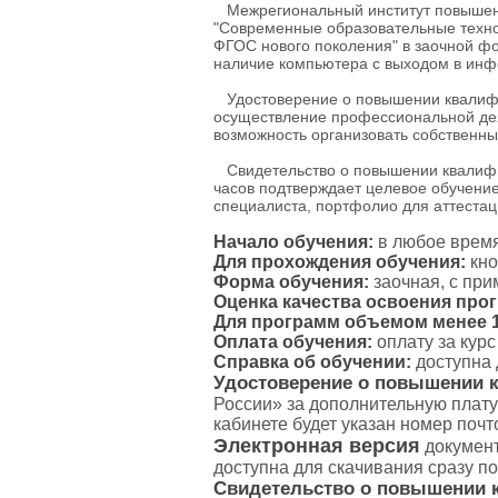
Межрегиональный институт повышени
"Современные образовательные технол
ФГОС нового поколения" в заочной фо
наличие компьютера с выходом в инф
Удостоверение о повышении квалифик
осуществление профессиональной дея
возможность организовать собственны
Свидетельство о повышении квалифик
часов подтверждает целевое обучение
специалиста, портфолио для аттестаци
Начало обучения:
в любое время
Для прохождения обучения:
кно
Форма обучения:
заочная, с пр
Оценка качества освоения про
Для программ объемом менее 16
Оплата обучения:
оплату за кур
Справка об обучении:
доступна 
Удостоверение о повышении 
России» за дополнительную плату
кабинете будет указан номер поч
Электронная версия
документ
доступна для скачивания сразу п
Свидетельство о повышении 