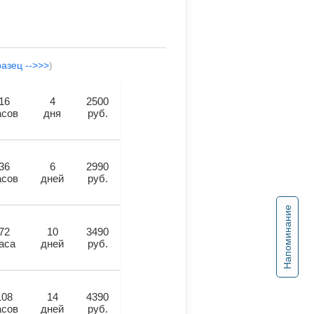
разец -->>>
)
16
4
2500
асов
дня
руб.
36
6
2990
асов
дней
руб.
Напоминание
72
10
3490
аса
дней
руб.
108
14
4390
асов
дней
руб.