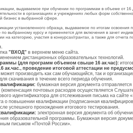
ации, выдаваемое при обучении по программам в объеме от 16 до
тельности в организациях и учреждениях любых форм собственнос
й бизнес в выбранной сфере.
ации установленного образца, выдаваемое по итогам освоения 
 по выбранному курсу и применяется для включения в зачет индив
и на категорию, участия в конкурсах/грантах, а также для отчета 
.
пка
"ВХОД"
в верхнем меню сайта.
именением дистанционных образовательных технологий.
граммы (для программ объемом свыше 16 ак.час):
итого
 ак.час., проведение итоговой аттестации не предусм
с может производить как сам обучающийся, так и организаци
для скачивания в течение всего периода обучения.
квалификации:
бумажная версия документа отправляется
 (компенсация почтовых расходов осуществляется Слушате
тового идентификатора для отслеживания письма на сайте 
а о повышении квалификации (подписанная квалифициров
осле успешного прохождения итогового тестирования.
квалификации:
электронная версия документа об обучени
ения образовательной программы. Бумажная версия докуме
зным письмом «Почтой России».