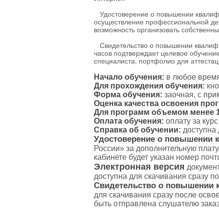
Удостоверение о повышении квалифик
осуществление профессиональной дея
возможность организовать собственны
Свидетельство о повышении квалифик
часов подтверждает целевое обучение
специалиста, портфолио для аттестаци
Начало обучения:
в любое время
Для прохождения обучения:
кно
Форма обучения:
заочная, с пр
Оценка качества освоения про
Для программ объемом менее 16
Оплата обучения:
оплату за кур
Справка об обучении:
доступна 
Удостоверение о повышении 
России» за дополнительную плату
кабинете будет указан номер поч
Электронная версия
документ
доступна для скачивания сразу п
Свидетельство о повышении 
для скачивания сразу после осво
быть отправлена слушателю зака