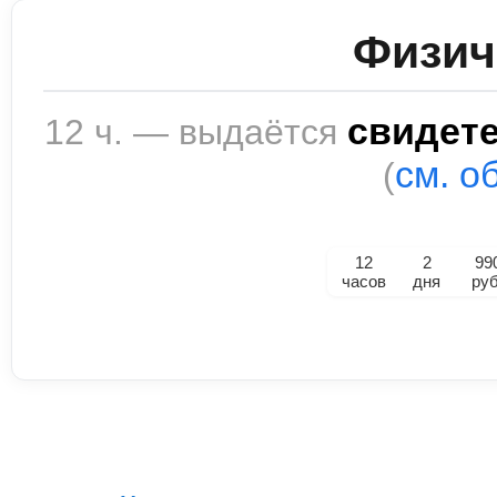
Физич
свидет
12 ч. — выдаётся
см. о
(
12
2
99
часов
дня
руб