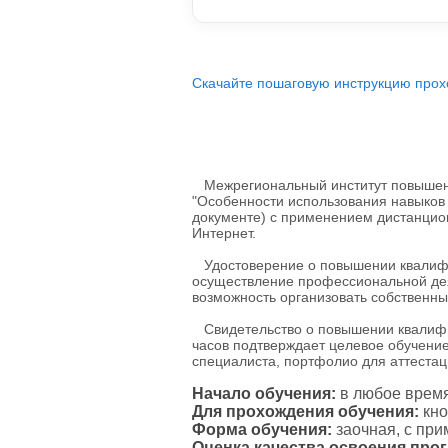
Скачайте пошаговую инструкцию прох
Межрегиональный институт повышени
"Особенности использования навыков 
документе) с применением дистанцио
Интернет.
Удостоверение о повышении квалифик
осуществление профессиональной дея
возможность организовать собственны
Свидетельство о повышении квалифик
часов подтверждает целевое обучение
специалиста, портфолио для аттестаци
Начало обучения:
в любое время
Для прохождения обучения:
кно
Форма обучения:
заочная, с пр
Оценка качества освоения про