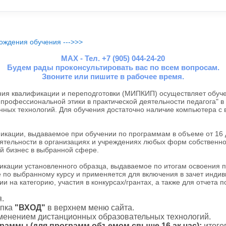
ождения обучения --->>>
MAX - Тел. +7 (905) 044-24-20
Будем рады проконсультировать вас по всем вопросам.
Звоните или пишите в рабочее время.
я квалификации и переподготовки (МИПКИП) осуществляет обуче
профессиональной этики в практической деятельности педагога" в
нных технологий. Для обучения достаточно наличие компьютера с
ации, выдаваемое при обучении по программам в объеме от 16 до
тельности в организациях и учреждениях любых форм собственнос
й бизнес в выбранной сфере.
ации установленного образца, выдаваемое по итогам освоения 
 по выбранному курсу и применяется для включения в зачет индив
и на категорию, участия в конкурсах/грантах, а также для отчета 
.
пка
"ВХОД"
в верхнем меню сайта.
именением дистанционных образовательных технологий.
граммы (для программ объемом свыше 16 ак.час):
итого