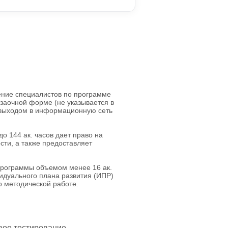
ние специалистов по программе
 заочной форме (не указывается в
 выходом в информационную сеть
 144 ак. часов дает право на
ти, а также предоставляет
программы объемом менее 16 ак.
идуального плана развития (ИПР)
по методической работе.
вое тестирование.