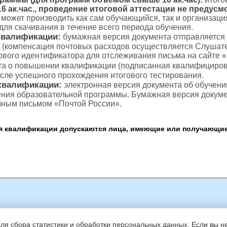
 ак.час., проведение итоговой аттестации не предусм
с может производить как сам обучающийся, так и организаци
для скачивания в течение всего периода обучения.
квалификации:
бумажная версия документа отправляется
 (компенсация почтовых расходов осуществляется Слушате
тового идентификатора для отслеживания письма на сайте 
а о повышении квалификации (подписанная квалифициров
осле успешного прохождения итогового тестирования.
квалификации:
электронная версия документа об обучени
ения образовательной программы. Бумажная версия докуме
зным письмом «Почтой России».
квалификации допускаются лица, имеющие или получающие
Copyright (c)
МИПКИП
|
Подписаться на e-mail уведомления
|
Кон
для сбора статистики и обработки персональных данных. Если вы не