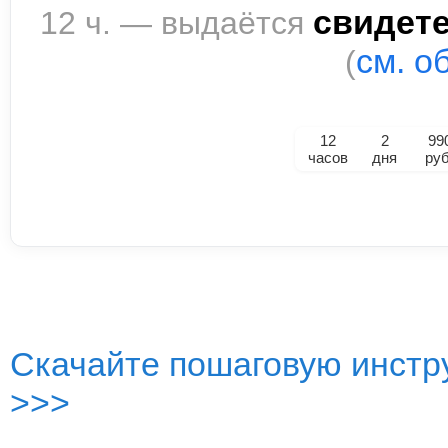
свидет
12 ч. — выдаётся
см. о
(
12
2
99
часов
дня
руб
Скачайте пошаговую инстру
>>>