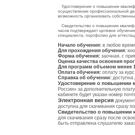
Удостоверение о повышении квалифик
осуществление профессиональной дея
возможность организовать собственны
Свидетельство о повышении квалифик
часов подтверждает целевое обучение
специалиста, портфолио для аттестаци
Начало обучения:
в любое время
Для прохождения обучения:
кно
Форма обучения:
заочная, с пр
Оценка качества освоения про
Для программ объемом менее 16
Оплата обучения:
оплату за кур
Справка об обучении:
доступна 
Удостоверение о повышении 
России» за дополнительную плату
кабинете будет указан номер поч
Электронная версия
документ
доступна для скачивания сразу п
Свидетельство о повышении 
для скачивания сразу после осво
быть отправлена слушателю зака