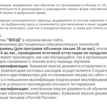
ации, выдаваемое при обучении по программам в объеме от 16 до
тельности в организациях и учреждениях любых форм собственнос
й бизнес в выбранной сфере.
ации установленного образца, выдаваемое по итогам освоения 
 по выбранному курсу и применяется для включения в зачет индив
и на категорию, участия в конкурсах/грантах, а также для отчета 
.
пка
"ВХОД"
в верхнем меню сайта.
именением дистанционных образовательных технологий.
граммы (для программ объемом свыше 16 ак.час):
итого
 ак.час., проведение итоговой аттестации не предусм
с может производить как сам обучающийся, так и организаци
для скачивания в течение всего периода обучения.
квалификации:
бумажная версия документа отправляется
 (компенсация почтовых расходов осуществляется Слушате
тового идентификатора для отслеживания письма на сайте 
а о повышении квалификации (подписанная квалифициров
осле успешного прохождения итогового тестирования.
квалификации:
электронная версия документа об обучени
ения образовательной программы. Бумажная версия докуме
зным письмом «Почтой России».