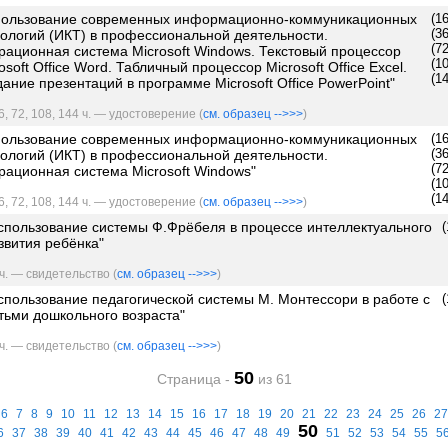
пользование современных информационно-коммуникационных
(1
(3
нологий (ИКТ) в профессиональной деятельности.
(7
рационная система Microsoft Windows. Текстовый процессор
(1
osoft Office Word. Табличный процессор Microsoft Office Excel.
(1
ание презентаций в программе Microsoft Office PowerPoint"
6, 72, 108, 144 ч. — удостоверение (
см. образец -->>>
)
пользование современных информационно-коммуникационных
(1
(3
нологий (ИКТ) в профессиональной деятельности.
(7
рационная система Microsoft Windows"
(1
(1
6, 72, 108, 144 ч. — удостоверение (
см. образец -->>>
)
спользование системы Ф.Фрёбеля в процессе интеллектуального
(
звития ребёнка"
ч. — свидетельство (
см. образец -->>>
)
спользование педагогической системы М. Монтессори в работе с
(
тьми дошкольного возраста"
ч. — свидетельство (
см. образец -->>>
)
50
Страница -
из 61
6
7
8
9
10
11
12
13
14
15
16
17
18
19
20
21
22
23
24
25
26
27
50
6
37
38
39
40
41
42
43
44
45
46
47
48
49
51
52
53
54
55
5