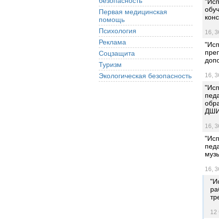
безопасность
"Ис
обуч
Первая медицинская
кон
помощь
Психология
16, 3
Реклама
"Ис
преп
Соцзащита
доп
Туризм
Экологическая безопасность
16, 3
"Исп
пед
обр
ДШИ
16, 3
"Исп
пед
муз
16, 3
"И
ра
тр
12 