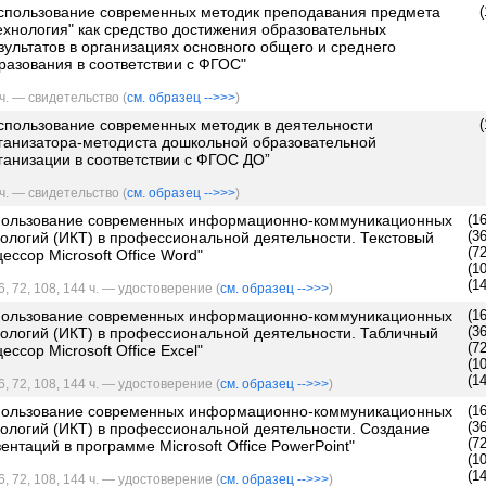
спользование современных методик преподавания предмета
(
ехнология" как средство достижения образовательных
зультатов в организациях основного общего и среднего
разования в соответствии с ФГОС"
ч. — свидетельство (
см. образец -->>>
)
спользование современных методик в деятельности
(
ганизатора-методиста дошкольной образовательной
ганизации в соответствии с ФГОС ДО”
ч. — свидетельство (
см. образец -->>>
)
пользование современных информационно-коммуникационных
(1
(3
нологий (ИКТ) в профессиональной деятельности. Текстовый
(7
ессор Microsoft Office Word"
(1
(1
6, 72, 108, 144 ч. — удостоверение (
см. образец -->>>
)
пользование современных информационно-коммуникационных
(1
(3
нологий (ИКТ) в профессиональной деятельности. Табличный
(7
ессор Microsoft Office Excel"
(1
(1
6, 72, 108, 144 ч. — удостоверение (
см. образец -->>>
)
пользование современных информационно-коммуникационных
(1
(3
нологий (ИКТ) в профессиональной деятельности. Создание
(7
ентаций в программе Microsoft Office PowerPoint"
(1
(1
6, 72, 108, 144 ч. — удостоверение (
см. образец -->>>
)