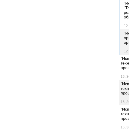
"И
"Т
ре
об
12 
"И
ор
ор
12 
"Ис
тех
проц
16, 3
"Ис
тех
проц
16, 3
"Ис
тех
през
16, 3