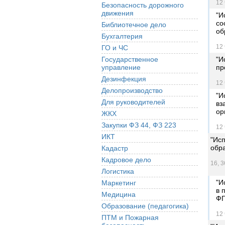
12 
Безопасность дорожного
движения
"И
со
Библиотечное дело
об
Бухгалтерия
12 
ГО и ЧС
Государственное
"И
управление
пр
Дезинфекция
12 
Делопроизводство
"И
Для руководителей
вз
ор
ЖКХ
Закупки ФЗ 44, ФЗ 223
12 
ИКТ
"Ис
обр
Кадастр
Кадровое дело
16, 3
Логистика
"И
Маркетинг
в 
Медицина
ФГ
Образование (педагогика)
12 
ПТМ и Пожарная