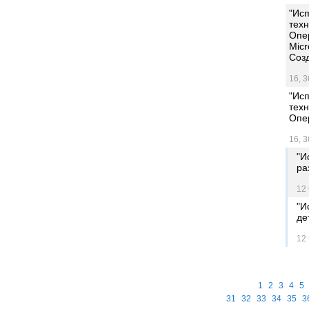
"Ис
тех
Опе
Micr
Созд
16, 3
"Ис
тех
Опе
16, 3
"И
ра
12 
"И
де
12 
1
2
3
4
5
31
32
33
34
35
3