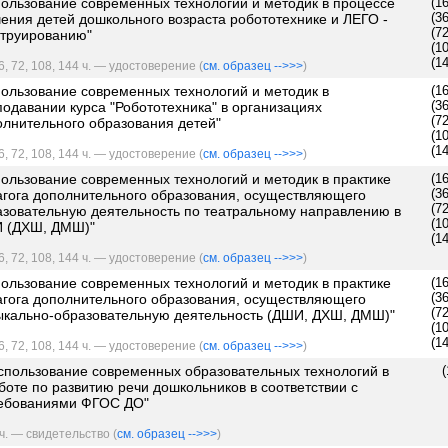
пользование современных технологий и методик в процессе
(1
(3
ения детей дошкольного возраста робототехнике и ЛЕГО -
(7
струированию"
(1
(1
6, 72, 108, 144 ч. — удостоверение (
см. образец -->>>
)
пользование современных технологий и методик в
(1
(3
одавании курса "Робототехника" в организациях
(7
олнительного образования детей"
(1
(1
6, 72, 108, 144 ч. — удостоверение (
см. образец -->>>
)
ользование современных технологий и методик в практике
(1
(3
агога дополнительного образования, осуществляющего
(7
азовательную деятельность по театральному направлению в
(1
 (ДХШ, ДМШ)"
(1
6, 72, 108, 144 ч. — удостоверение (
см. образец -->>>
)
ользование современных технологий и методик в практике
(1
(3
агога дополнительного образования, осуществляющего
(7
ыкально-образовательную деятельность (ДШИ, ДХШ, ДМШ)"
(1
(1
6, 72, 108, 144 ч. — удостоверение (
см. образец -->>>
)
спользование современных образовательных технологий в
(
боте по развитию речи дошкольников в соответствии с
ебованиями ФГОС ДО"
ч. — свидетельство (
см. образец -->>>
)