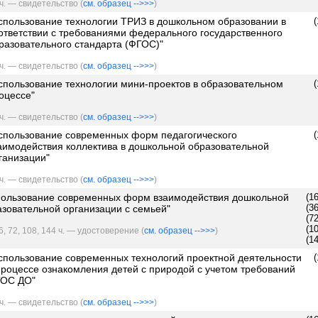
ч. — свидетельство (
см. образец -->>>
)
спользование технологии ТРИЗ в дошкольном образовании в
(
ответствии с требованиями федерального государственного
разовательного стандарта (ФГОС)"
ч. — свидетельство (
см. образец -->>>
)
спользование технологии мини-проектов в образовательном
(
оцессе"
ч. — свидетельство (
см. образец -->>>
)
спользование современных форм педагогического
(
аимодействия коллектива в дошкольной образовательной
ганизации"
ч. — свидетельство (
см. образец -->>>
)
пользование современных форм взаимодействия дошкольной
(1
(3
азовательной организации с семьей"
(7
(1
6, 72, 108, 144 ч. — удостоверение (
см. образец -->>>
)
(1
спользование современных технологий проектной деятельности
(
процессе ознакомления детей с природой с учетом требований
ОС ДО"
ч. — свидетельство (
см. образец -->>>
)