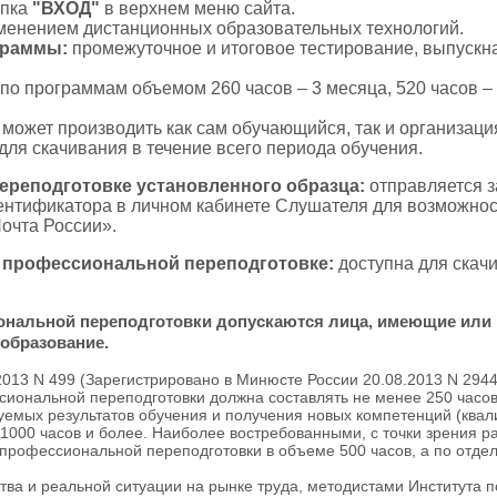
пка
"ВХОД"
в верхнем меню сайта.
именением дистанционных образовательных технологий.
ограммы:
промежуточное и итоговое тестирование, выпускна
по программам объемом 260 часов – 3 месяца, 520 часов – 
с может производить как сам обучающийся, так и организаци
для скачивания в течение всего периода обучения.
реподготовке установленного образца:
отправляется з
дентификатора в личном кабинете Слушателя для возможнос
Почта России».
 профессиональной переподготовке:
доступна для скач
ональной переподготовки допускаются лица, имеющие или
образование.
2013 N 499 (Зарегистрировано в Минюсте России 20.08.2013 N 294
ональной переподготовки должна составлять не менее 250 часов
емых результатов обучения и получения новых компетенций (квал
1000 часов и более. Наиболее востребованными, с точки зрения р
рофессиональной переподготовки в объеме 500 часов, а по отде
ва и реальной ситуации на рынке труда, методистами Института 