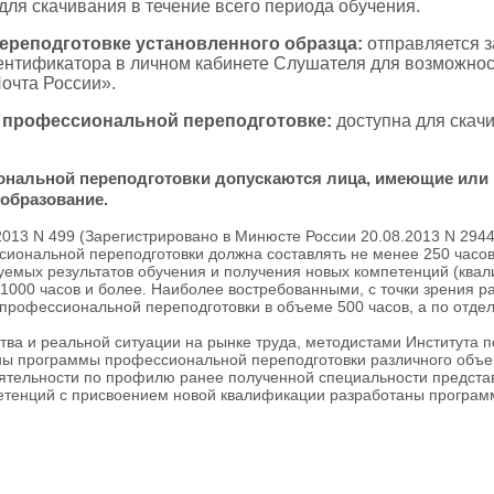
для скачивания в течение всего периода обучения.
реподготовке установленного образца:
отправляется з
дентификатора в личном кабинете Слушателя для возможнос
Почта России».
 профессиональной переподготовке:
доступна для скач
ональной переподготовки допускаются лица, имеющие или
образование.
2013 N 499 (Зарегистрировано в Минюсте России 20.08.2013 N 294
ональной переподготовки должна составлять не менее 250 часов
емых результатов обучения и получения новых компетенций (квал
1000 часов и более. Наиболее востребованными, с точки зрения р
рофессиональной переподготовки в объеме 500 часов, а по отде
ва и реальной ситуации на рынке труда, методистами Института 
ы программы профессиональной переподготовки различного объем
ятельности по профилю ранее полученной специальности предст
петенций с присвоением новой квалификации разработаны программ