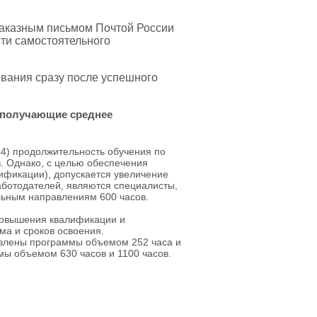
аказным письмом Почтой России
ти самостоятельного
ивания сразу после успешного
 получающие среднее
44) продолжительность обучения по
. Однако, с целью обеспечения
ификации), допускается увеличение
аботодателей, являются специалисты,
льным направлениям 600 часов.
повышения квалификации и
а и сроков освоения.
авлены программы объемом 252 часа и
ы объемом 630 часов и 1100 часов.