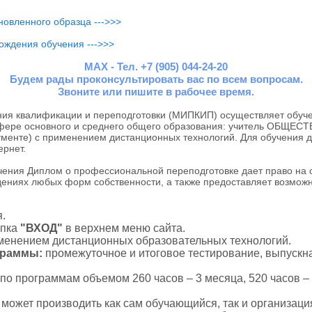
овленного образца --->>>
ождения обучения --->>>
MAX - Тел. +7 (905) 044-24-20
Будем рады проконсультировать вас по всем вопросам.
Звоните или пишите в рабочее время.
я квалификации и переподготовки (МИПКИП) осуществляет обуче
фере основного и среднего общего образования: учитель ОБЩЕСТ
ументе) с применением дистанционных технологий. Для обучения 
рнет.
ния Диплом о профессиональной переподготовке дает право на
дениях любых форм собственности, а также предоставляет возможн
.
пка
"ВХОД"
в верхнем меню сайта.
именением дистанционных образовательных технологий.
ограммы:
промежуточное и итоговое тестирование, выпускна
по программам объемом 260 часов – 3 месяца, 520 часов – 
с может производить как сам обучающийся, так и организаци