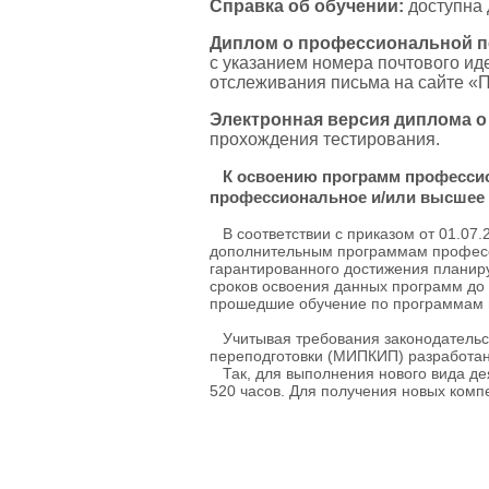
Справка об обучении:
доступна 
Диплом о профессиональной пе
с указанием номера почтового и
отслеживания письма на сайте «
Электронная версия диплома о
прохождения тестирования.
К освоению программ професси
профессиональное и/или высшее 
В соответствии с приказом от 01.07.
дополнительным программам професси
гарантированного достижения планиру
сроков освоения данных программ до 
прошедшие обучение по программам п
Учитывая требования законодательст
переподготовки (МИПКИП) разработан
Так, для выполнения нового вида де
520 часов. Для получения новых ком