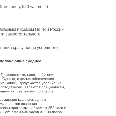
5 месяцев, 630 часов – 6
я.
аказным письмом Почтой России
ти самостоятельного
ивания сразу после успешного
 получающие среднее
44) продолжительность обучения по
. Однако, с целью обеспечения
ификации), допускается увеличение
аботодателей, являются специалисты,
льным направлениям 600 часов.
повышения квалификации и
а и сроков освоения.
авлены программы объемом 252 часа и
ы объемом 630 часов и 1100 часов.