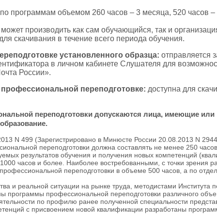
по программам объемом 260 часов – 3 месяца, 520 часов – 
с может производить как сам обучающийся, так и организаци
для скачивания в течение всего периода обучения.
реподготовке установленного образца:
отправляется з
дентификатора в личном кабинете Слушателя для возможнос
Почта России».
 профессиональной переподготовке:
доступна для скач
ональной переподготовки допускаются лица, имеющие или
образование.
2013 N 499 (Зарегистрировано в Минюсте России 20.08.2013 N 294
ональной переподготовки должна составлять не менее 250 часов
емых результатов обучения и получения новых компетенций (квал
1000 часов и более. Наиболее востребованными, с точки зрения р
рофессиональной переподготовки в объеме 500 часов, а по отде
ва и реальной ситуации на рынке труда, методистами Института 
ы программы профессиональной переподготовки различного объем
ятельности по профилю ранее полученной специальности предст
петенций с присвоением новой квалификации разработаны программ