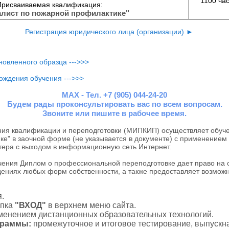
1100 ча
Присваиваемая квалификация:
лист по пожарной профилактике"
Регистрация юридического лица (организации) ►
овленного образца --->>>
ождения обучения --->>>
MAX - Тел. +7 (905) 044-24-20
Будем рады проконсультировать вас по всем вопросам.
Звоните или пишите в рабочее время.
я квалификации и переподготовки (МИПКИП) осуществляет обуче
е" в заочной форме (не указывается в документе) с применением
тера с выходом в информационную сеть Интернет.
ния Диплом о профессиональной переподготовке дает право на
дениях любых форм собственности, а также предоставляет возможн
.
пка
"ВХОД"
в верхнем меню сайта.
именением дистанционных образовательных технологий.
ограммы:
промежуточное и итоговое тестирование, выпускна