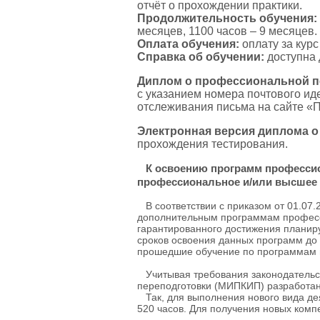
отчёт о прохождении практики.
Продолжительность обучения:
месяцев, 1100 часов – 9 месяцев.
Оплата обучения:
оплату за кур
Справка об обучении:
доступна 
Диплом о профессиональной пе
с указанием номера почтового и
отслеживания письма на сайте «
Электронная версия диплома о
прохождения тестирования.
К освоению программ професси
профессиональное и/или высшее 
В соответствии с приказом от 01.07.
дополнительным программам професси
гарантированного достижения планиру
сроков освоения данных программ до 
прошедшие обучение по программам п
Учитывая требования законодательст
переподготовки (МИПКИП) разработан
Так, для выполнения нового вида де
520 часов. Для получения новых ком