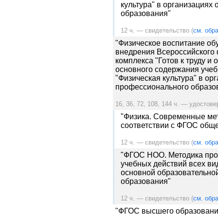
культура" в организациях 
образования"
12 ч. — свидетельство (
см. обра
"Физическое воспитание об
внедрения Всероссийского 
комплекса "Готов к труду и 
основного содержания учеб
"Физическая культура" в ор
профессионального образо
16, 36, 72, 108, 144 ч. — удостове
"Физика. Современные ме
соответствии с ФГОС обще
12 ч. — свидетельство (
см. обра
"ФГОС НОО. Методика про
учебных действий всех ви
основной образовательно
образования"
12 ч. — свидетельство (
см. обра
"ФГОС высшего образования