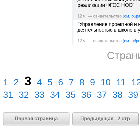
реализации ФГОС НОО"
12 ч. — свидетельство (
см. обра
"Управление проектной и 
деятельностью в школе в
12 ч. — свидетельство (
см. обра
Стран
3
1
2
4
5
6
7
8
9
10
11
1
31
32
33
34
35
36
37
38
39
Первая страница
Предыдущая - 2 стр.