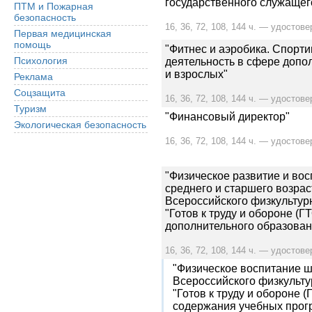
государственного служащег
ПТМ и Пожарная
безопасность
16, 36, 72, 108, 144 ч. — удостове
Первая медицинская
помощь
"Фитнес и аэробика. Спорт
Психология
деятельность в сфере допо
и взрослых"
Реклама
Соцзащита
16, 36, 72, 108, 144 ч. — удостове
Туризм
"Финансовый директор"
Экологическая безопасность
16, 36, 72, 108, 144 ч. — удостове
"Физическое развитие и во
среднего и старшего возрас
Всероссийского физкультур
"Готов к труду и обороне (Г
дополнительного образован
16, 36, 72, 108, 144 ч. — удостове
"Физическое воспитание ш
Всероссийского физкульту
"Готов к труду и обороне (
содержания учебных прог