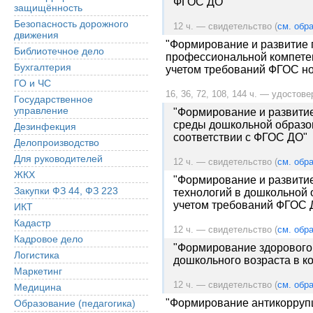
ФГОС ДО"
защищённость
Безопасность дорожного
12 ч. — свидетельство (
см. обра
движения
"Формирование и развитие 
Библиотечное дело
профессиональной компетен
Бухгалтерия
учетом требований ФГОС но
ГО и ЧС
16, 36, 72, 108, 144 ч. — удостове
Государственное
управление
"Формирование и развити
среды дошкольной образо
Дезинфекция
соответствии с ФГОС ДО"
Делопроизводство
Для руководителей
12 ч. — свидетельство (
см. обра
ЖКХ
"Формирование и развити
Закупки ФЗ 44, ФЗ 223
технологий в дошкольной 
учетом требований ФГОС 
ИКТ
Кадастр
12 ч. — свидетельство (
см. обра
Кадровое дело
"Формирование здорового 
Логистика
дошкольного возраста в к
Маркетинг
12 ч. — свидетельство (
см. обра
Медицина
"Формирование антикорруп
Образование (педагогика)