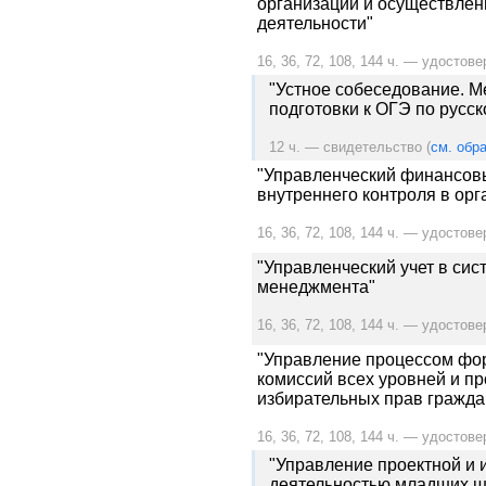
организации и осуществле
деятельности"
16, 36, 72, 108, 144 ч. — удостове
"Устное собеседование. 
подготовки к ОГЭ по русск
12 ч. — свидетельство (
см. обра
"Управленческий финансовы
внутреннего контроля в орг
16, 36, 72, 108, 144 ч. — удостове
"Управленческий учет в си
менеджмента"
16, 36, 72, 108, 144 ч. — удостове
"Управление процессом фо
комиссий всех уровней и п
избирательных прав гражда
16, 36, 72, 108, 144 ч. — удостове
"Управление проектной и 
деятельностью младших ш