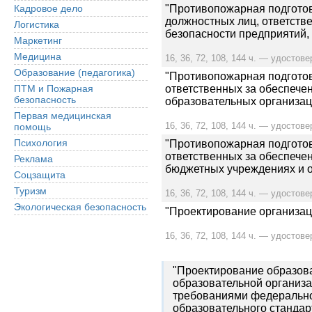
Кадровое дело
"Противопожарная подготов
должностных лиц, ответств
Логистика
безопасности предприятий,
Маркетинг
Медицина
16, 36, 72, 108, 144 ч. — удостове
Образование (педагогика)
"Противопожарная подготов
ПТМ и Пожарная
ответственных за обеспече
безопасность
образовательных организац
Первая медицинская
16, 36, 72, 108, 144 ч. — удостове
помощь
Психология
"Противопожарная подготов
ответственных за обеспече
Реклама
бюджетных учреждениях и о
Соцзащита
Туризм
16, 36, 72, 108, 144 ч. — удостове
Экологическая безопасность
"Проектирование организац
16, 36, 72, 108, 144 ч. — удостове
"Проектирование образов
образовательной организа
требованиями федерально
образовательного стандар