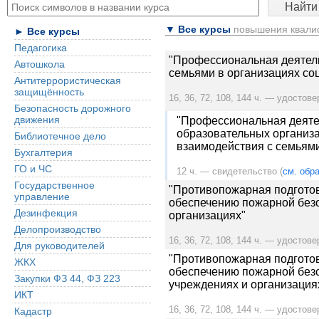
▼ Все курсы
повышения квали
► Все курсы
Педагогика
"Профессиональная деятель
Автошкола
семьями в организациях со
Антитеррористическая
защищённость
16, 36, 72, 108, 144 ч. — удостове
Безопасность дорожного
движения
"Профессиональная деяте
образовательных организ
Библиотечное дело
взаимодействия с семьям
Бухгалтерия
ГО и ЧС
12 ч. — свидетельство (
см. обра
Государственное
"Противопожарная подготов
управление
обеспечению пожарной без
Дезинфекция
организациях"
Делопроизводство
16, 36, 72, 108, 144 ч. — удостове
Для руководителей
"Противопожарная подготов
ЖКХ
обеспечению пожарной без
Закупки ФЗ 44, ФЗ 223
учреждениях и организация
ИКТ
16, 36, 72, 108, 144 ч. — удостове
Кадастр