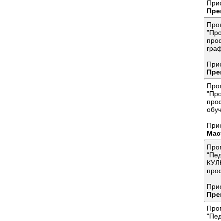
При
Пре
Про
"Пр
про
граф
При
Пре
Про
"Пр
про
обу
При
Мас
Про
"Пе
КУЛ
про
При
Пре
Про
"Пе