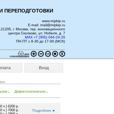
И ПЕРЕПОДГОТОВКИ
www.mipkip.ru
E-mail: mail@mipkip.ru
121205, г. Москва, тер. инновационного
центра Сколково, ул. Нобеля, д. 7
MAX +7 (905) 044-24-20
ПН-ПТ с 8-30 до 17-00 (МСК)
плата
Вход
вки.
льное→
Дефектологическое→
60 ч.) 6200 р.
20 ч.) 7000 р.
Подробнее ►
30 ч.) 7800 р.