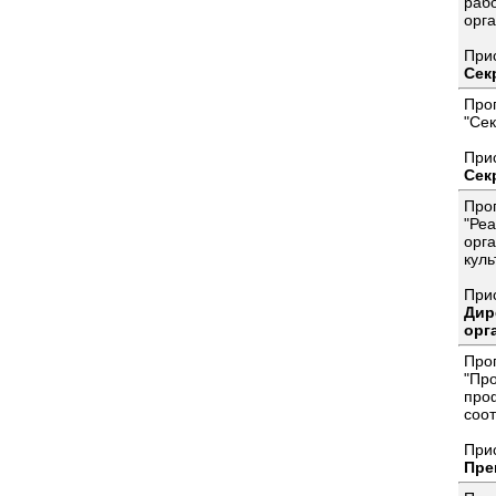
раб
орг
При
Сек
Про
"Сек
При
Сек
Про
"Ре
орг
куль
При
Дир
орг
Про
"Пр
про
соот
При
Пре