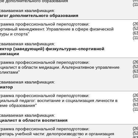
ре дополнительного образования"
(1
сваиваемая квалификация:
агог дополнительного образования
грамма профессиональной переподготовки:
(2
(5
ортивный менеджмент. Управление в сфере физической
(6
туры и спорта"
(1
сваиваемая квалификация:
ектор (заведующий) физкультурно-спортивной
анизации
грамма профессиональной переподготовки:
(2
(5
ециалист в области медиации. Альтернативное управление
(6
фликтами"
(1
сваиваемая квалификация:
иатор
грамма профессиональной переподготовки:
(2
(5
иальный педагог: воспитание и социализация личности в
(6
теме образования"
(1
сваиваемая квалификация:
циалист в области воспитания
грамма профессиональной переподготовки:
(2
(5
ретарь учебной части: делопроизводство и организация
(6