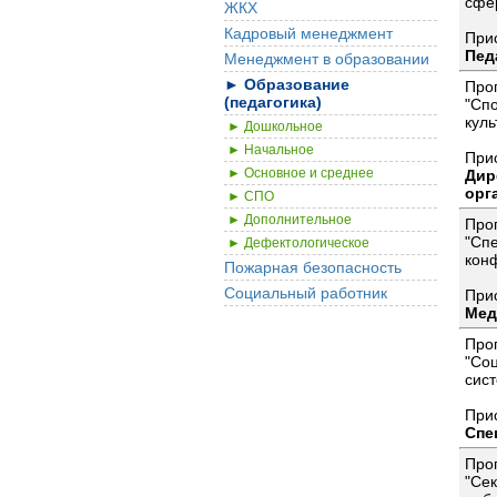
сфе
ЖКХ
Кадровый менеджмент
При
Пед
Менеджмент в образовании
► Образование
Про
(педагогика)
"Сп
куль
► Дошкольное
► Начальное
При
► Основное и среднее
Дир
орг
► СПО
► Дополнительное
Про
"Сп
► Дефектологическое
кон
Пожарная безопасность
Социальный работник
При
Мед
Про
"Соц
сис
При
Спе
Про
"Сек