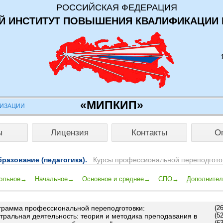
РОССИЙСКАЯ ФЕДЕРАЦИЯ
 ИНСТИТУТ ПОВЫШЕНИЯ КВАЛИФИКАЦИИ 
«МИПКИП»
НИЗАЦИИ
ы
Лицензия
Контакты
О
разование (педагогика).
Курсы профессиональной переподгото
ольное→
Начальное→
Основное и среднее→
СПО→
Дополните
грамма профессиональной переподготовки:
(2
(5
тральная деятельность: теория и методика преподавания в
(6