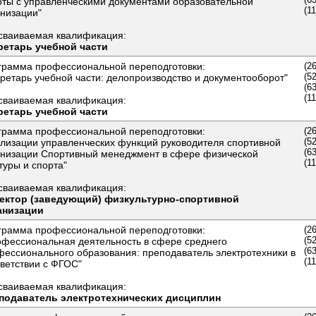
оты с управленческими документами образовательной
(1
анизации"
сваиваемая квалификация:
ретарь учебной части
грамма профессиональной переподготовки:
(2
(5
ретарь учебной части: делопроизводство и документооборот"
(6
(1
сваиваемая квалификация:
ретарь учебной части
грамма профессиональной переподготовки:
(2
(5
ализации управленческих функций руководителя спортивной
(6
анизации Спортивный менеджмент в сфере физической
(1
туры и спорта"
сваиваемая квалификация:
ектор (заведующий) физкультурно-спортивной
анизации
грамма профессиональной переподготовки:
(2
(5
офессиональная деятельность в сфере среднего
(6
фессионального образования: преподаватель электротехники в
(1
ветствии с ФГОС"
сваиваемая квалификация:
подаватель электротехнических дисциплин