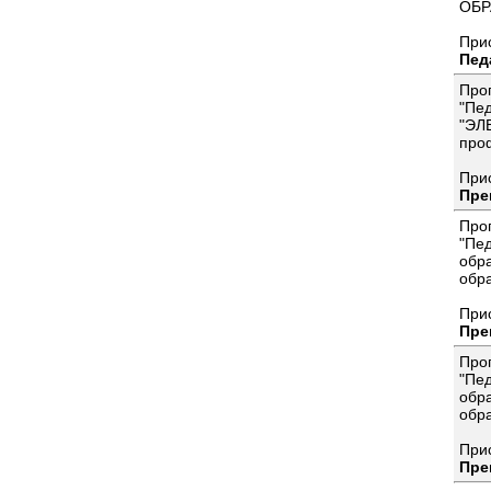
ОБР
При
Пед
Про
"Пе
"ЭЛ
про
При
Пре
Про
"Пе
обр
обр
При
Пре
Про
"Пе
обр
обр
При
Пре